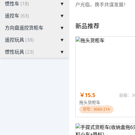
惯性车
(18)
▼
户光临，携手共谋发展！
遥控车
(63)
▼
新品推荐
方向盘遥控货柜车
▼
遥控玩具
(38)
▼
惯性玩具
(23)
▼
￥15.5
装箱：3
拖头货柜车
货号：9060-21A