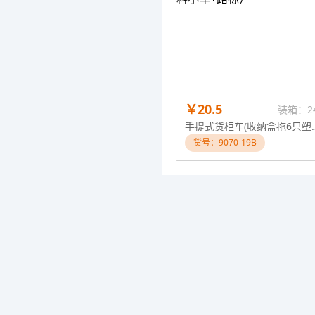
￥20.5
装箱：2
手提式货柜车(收纳
货号：9070-19B