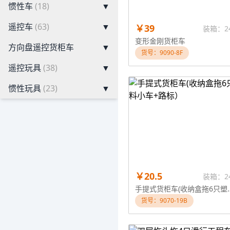
惯性车
(18)
▼
遥控车
(63)
▼
￥39
装箱：2
变形金刚货柜车
方向盘遥控货柜车
▼
货号：9090-8F
遥控玩具
(38)
▼
惯性玩具
(23)
▼
￥20.5
装箱：2
手提式货柜车(收纳
货号：9070-19B