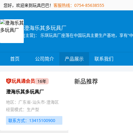
您好，欢迎来到玩具巴巴！
客服热线：0754-85638555
澄海乐其多玩具厂
首页
公司简介
产品展示
联系我们
新品推荐
玩具通会员
16年
澄海乐其多玩具厂
地区：广东省-汕头市-澄海区
经营模式：生产型
联系方式：13415100900