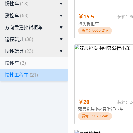
惯性车
(18)
▼
遥控车
(63)
▼
￥15.5
装箱：3
拖头货柜车
方向盘遥控货柜车
▼
货号：9060-21A
遥控玩具
(38)
▼
惯性玩具
(23)
▼
惯性车
(2)
惯性工程车
(21)
￥20
装箱：2
双层拖头 拖4只滑行小车
货号：9070-24B