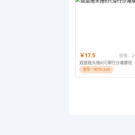
￥17.5
装箱：2
双层拖头拖6只滑行沙滩摩托
货号：9070-23A