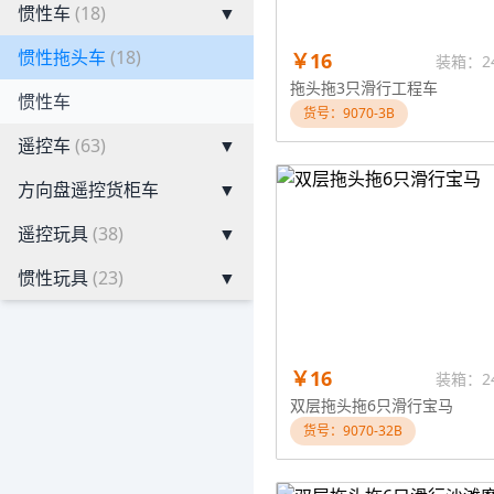
惯性车
(18)
▼
惯性拖头车
(18)
￥16
装箱：2
拖头拖3只滑行工程车
惯性车
货号：9070-3B
遥控车
(63)
▼
方向盘遥控货柜车
▼
遥控玩具
(38)
▼
惯性玩具
(23)
▼
￥16
装箱：2
双层拖头拖6只滑行宝马
货号：9070-32B