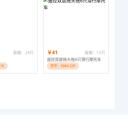
￥41
装箱：24只
装箱：12只
遥控双层拖头拖6只滑行摩托车
1E
货号：9060-23F