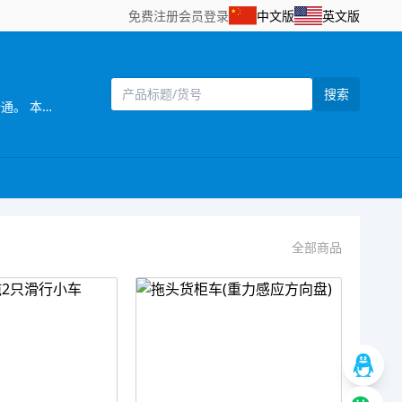
免费注册
会员登录
中文版
英文版
搜索
[主营]： 乐琪玩具厂座落在中国玩具主要生产基地，享有“中国玩具礼品城”美誉，广东省汕头市澄海区，交通运输便利,物流畅通。 本厂生产玩具多年，是一家设计开发，生产制造，销售服务于一体的玩具厂家，专业生产惯性、遥控拖头车，货柜车，工程车系列玩具，产品以设计独特、新奇、美观、实用、品质优良、价格合理，而赢得海内外客户的青睐。产品外观环保，已通过EN71、ASTM、HR4040、7P、60825、62115认证，产品远销欧美、南美、中东、东南亚等几十个国家和地区。 本厂一贯以“质量为主、开拓创新”为经营宗旨，热诚欢迎国内外客户光临，携手共谋发展！
全部商品