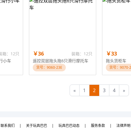
￥36
￥33
装箱：12只
装箱：12只
行小车
遥控双层拖头拖6只滑行摩托车
拖头货柜车
货号：9060-23E
货号：9070-2
«
1
2
3
4
»
联系我们
|
关于玩具巴巴
|
玩具巴巴动态
|
服务条款
|
法律声明