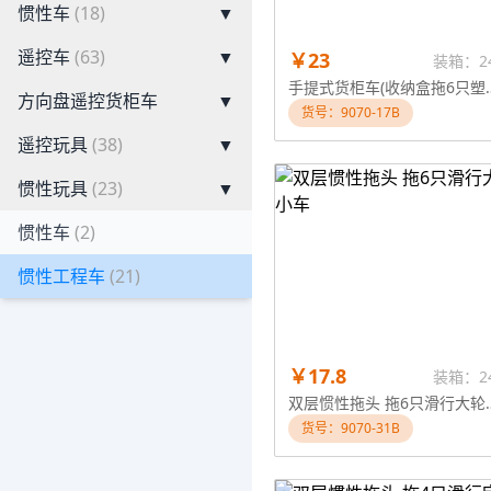
惯性车
(18)
▼
遥控车
(63)
▼
￥23
装箱：2
手提式货柜车(收纳
方向盘遥控货柜车
▼
货号：9070-17B
遥控玩具
(38)
▼
惯性玩具
(23)
▼
惯性车
(2)
惯性工程车
(21)
￥17.8
装箱：2
双层惯性拖头 
货号：9070-31B