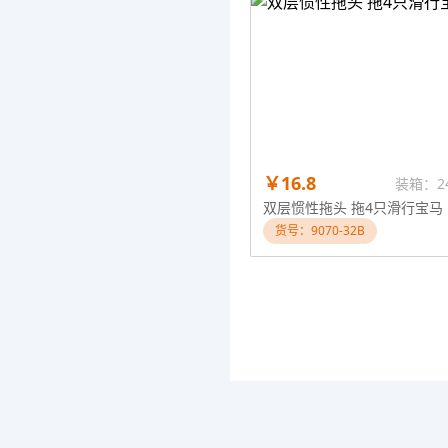
￥16.8
装箱：2
双层惯性拖头 拖4只滑行宝马
货号：9070-32B